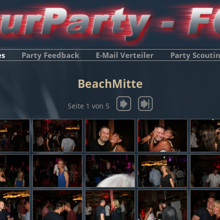
es
Party Feedback
E-Mail Verteiler
Party Scouti
BeachMitte
Seite 1 von 5