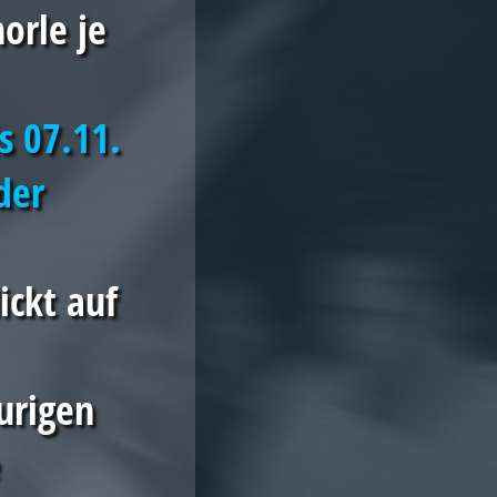
orle je
is 07.11.
der
lickt auf
-urigen