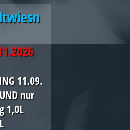
dtwiesn
.11.2026
NG 11.09.
h UND nur
g 1,0L
L