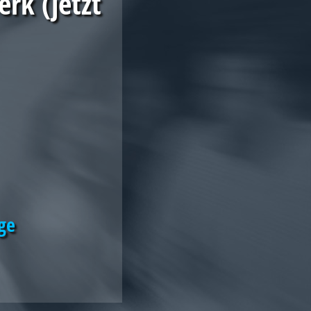
erk (jetzt
ge