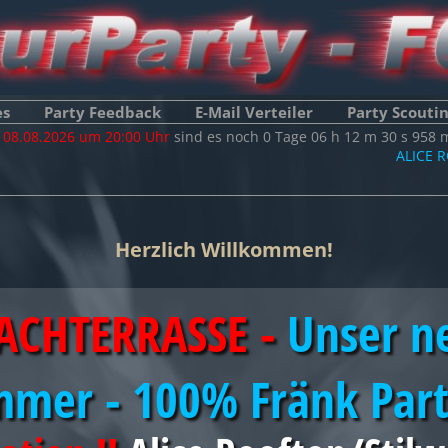
es
Party Feedback
E-Mail Verteiler
Party Scouti
m
08.08.2026 um 20:00 Uhr
sind es noch
0
Tage
06
h
12
m
30
s
103
m
ALICE ROOFTOP
H
Herzlich Willkommen!
ACHTERRASSE -
Unser n
mer - 100% Fränk Par