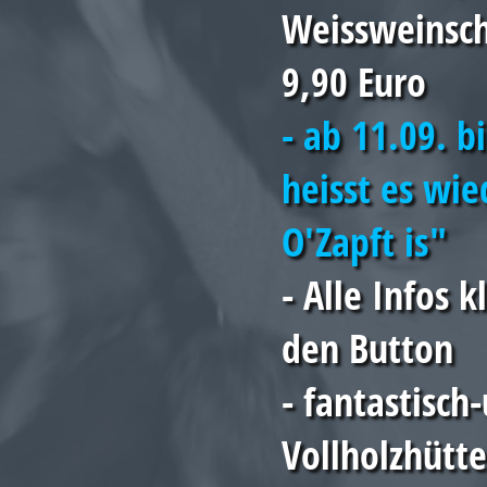
Weissweinsch
9,90 Euro
- ab 11.09. b
heisst es wie
O'Zapft is"
- Alle Infos k
den Button
- fantastisch
Vollholzhütte