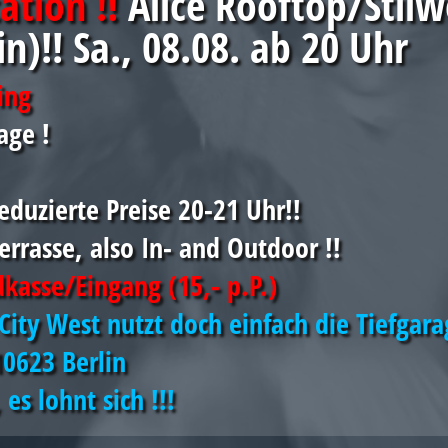
ation !!
Alice Rooftop/Stilw
in)!! Sa., 08.08. ab 20 Uhr
ing
age !
eduzierte Preise 20-21 Uhr!!
errasse, also In- and Outdoor !!
dkasse/Eingang (15,- p.P.)
City West
nutzt doch einfach die Tiefgara
10623 Berlin
es lohnt sich !!!