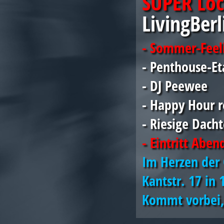
SUPER Loc
LivingBerl
- Sommer-Feel
- Penthouse-Et
- DJ Peewee
- Happy Hour r
- Riesige Dacht
- Eintritt Aben
Im Herzen der 
Kantstr. 17 in 
Kommt vorbei, 