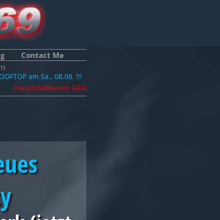
ng
Contact Me
s
 am Sa., 08.08. !!!
auptstadtwiesn GRAND OPENING 11.09. Mass/W-Schorle 9,90 Euro P
eues
ty