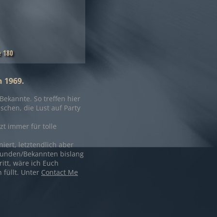
e 180
n 1969.
ekannte. So treffen hier
chen, die Lust auf Party
zt immer für tolle
iert, letztendlich aber
reunden/Bekannten bislang
ritt, wäre ich Euch
füllt. Unter
Contact Me