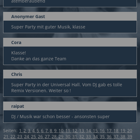
atemberaubend
Anonymer Gast
Super Party mit guter Musik, klasse
Cora
Klasse!
Danke an das ganze Team
Chris
Super Party in der Universal Hall. Vom DJ gab es tolle
Remix Versionen. Weiter so !
raipat
DJ / Musik war schon besser - ansonsten super
Seiten:
1
2
3
4
5
6
7
8
9
10
11
12
13
14
15
16
17
18
19
20
21
22
23
24
25
26
27
28
29
30
31
32
33
34
35
36
37
38
39