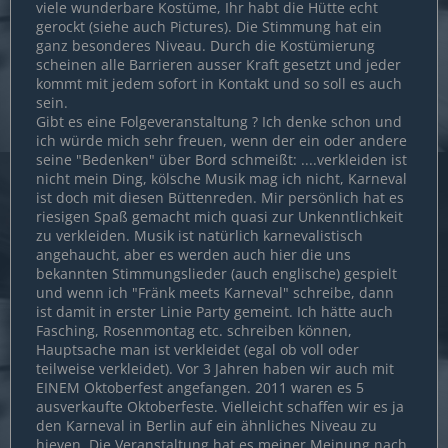
viele wunderbare Kostüme, Ihr habt die Hütte echt
gerockt (siehe auch Pictures). Die Stimmung hat ein
ganz besonderes Niveau. Durch die Kostümierung
scheinen alle Barrieren ausser Kraft gesetzt und jeder
kommt mit jedem sofort in Kontakt und so soll es auch
sein.
Gibt es eine Folgeveranstaltung ? Ich denke schon und
ich würde mich sehr freuen, wenn der ein oder andere
seine "Bedenken" über Bord schmeißt: ....verkleiden ist
nicht mein Ding, kölsche Musik mag ich nicht, Karneval
ist doch mit diesen Büttenreden. Mir persönlich hat es
riesigen Spaß gemacht mich quasi zur Unkenntlichkeit
zu verkleiden. Musik ist natürlich karnevalistisch
angehaucht, aber es werden auch hier die uns
bekannten Stimmungslieder (auch englische) gespielt
und wenn ich "Fränk meets Karneval" schreibe, dann
ist damit in erster Linie Party gemeint. Ich hätte auch
Fasching, Rosenmontag etc. schreiben können,
Hauptsache man ist verkleidet (egal ob voll oder
teilweise verkleidet). Vor 3 Jahren haben wir auch mit
EINEM Oktoberfest angefangen. 2011 waren es 5
ausverkaufte Oktoberfeste. Vielleicht schaffen wir es ja
den Karneval in Berlin auf ein ähnliches Niveau zu
hieven. Die Veranstaltung hat es meiner Meinung nach