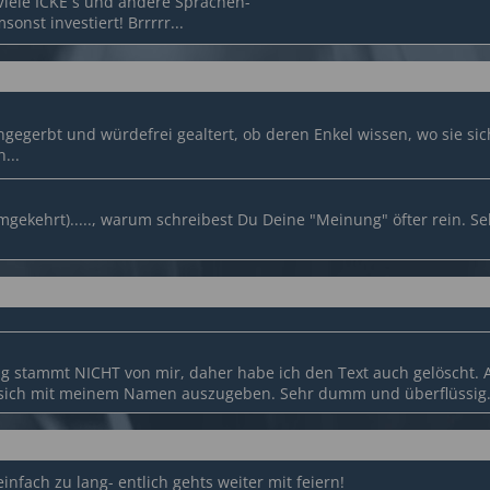
 Viele ICKE´s und andere Sprachen-
sonst investiert! Brrrrr...
engegerbt und würdefrei gealtert, ob deren Enkel wissen, wo sie si
...
umgekehrt)....., warum schreibest Du Deine "Meinung" öfter rein. S
ag stammt NICHT von mir, daher habe ich den Text auch gelöscht. A
n sich mit meinem Namen auszugeben. Sehr dumm und überflüssig.
nfach zu lang- entlich gehts weiter mit feiern!