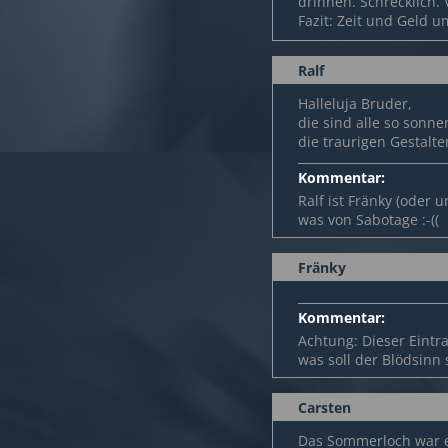
drinnen. Schrecklich.
Fazit: Zeit und Geld um
Ralf
Halleluja Bruder,
die sind alle so sonn
die traurigen Gestalten
Kommentar:
Ralf ist Fränky (oder 
was von Sabotage :-((
Fränky
Kommentar:
Achtung: Dieser Eintr
was soll der Blödsin
Carsten
Das Sommerloch war ei