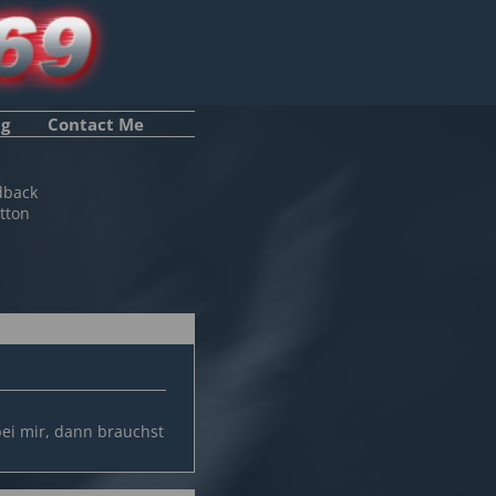
ng
Contact Me
dback
tton
bei mir, dann brauchst