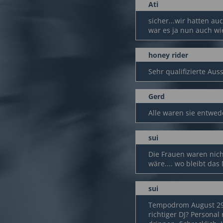
Ati
sicher...wir hatten au
war es ja nun auch wie
honey rider
Sehr qualifizierte Aus
Gerd
Alle waren sie entwede
sui
Die Frauen waren nich
wäre.... wo bleibt das
sui
Tempodrom August 29: 
richtiger DJ? Persona