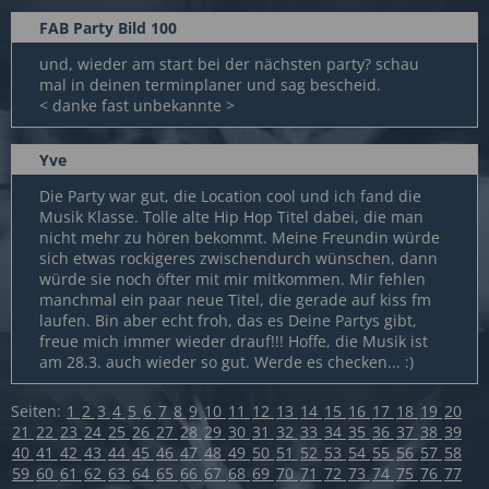
FAB Party Bild 100
und, wieder am start bei der nächsten party? schau
mal in deinen terminplaner und sag bescheid.
< danke fast unbekannte >
Yve
Die Party war gut, die Location cool und ich fand die
Musik Klasse. Tolle alte Hip Hop Titel dabei, die man
nicht mehr zu hören bekommt. Meine Freundin würde
sich etwas rockigeres zwischendurch wünschen, dann
würde sie noch öfter mit mir mitkommen. Mir fehlen
manchmal ein paar neue Titel, die gerade auf kiss fm
laufen. Bin aber echt froh, das es Deine Partys gibt,
freue mich immer wieder drauf!!! Hoffe, die Musik ist
am 28.3. auch wieder so gut. Werde es checken... :)
Seiten:
1
2
3
4
5
6
7
8
9
10
11
12
13
14
15
16
17
18
19
20
21
22
23
24
25
26
27
28
29
30
31
32
33
34
35
36
37
38
39
40
41
42
43
44
45
46
47
48
49
50
51
52
53
54
55
56
57
58
59
60
61
62
63
64
65
66
67
68
69
70
71
72
73
74
75
76
77