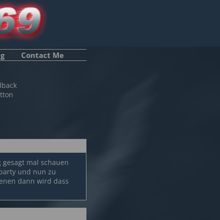
ng
Contact Me
dback
tton
ug gesagt mal schauen
 party und nun zu
dienen dann wird dass