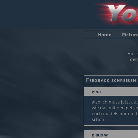
Home
Pictur
Hier
den
gina
also ich muss jetzt a
wie das mit den geträ
euch mädels nur ein t
schon
g aus w