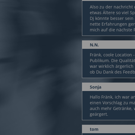
Also zu der nachricht 
etwas Ältere so viel S
Dj könnte besser sein 
nette Erfahrungen gema
mich auf die nächste 
N.N.
Fränk, coole Location 
Publikum. Die Qualität
war wirklich ärgerlich
ob Du Dank des Feedba
Sonja
Hallo Fränk, ich war a
einen Vorschlag zu ma
auch mehr Getränke, 
geärgert.
tom