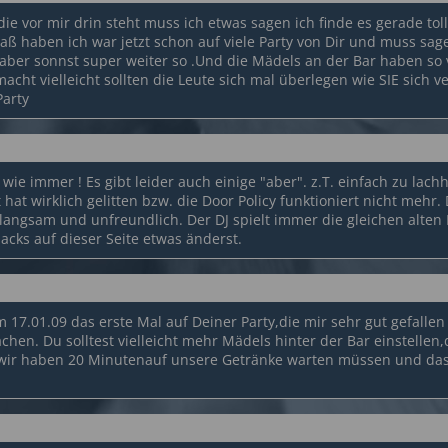
die vor mir drin steht muss ich etwas sagen ich finde es gerade to
paß haben ich war jetzt schon auf viele Party von Dir und muss sag
aber sonnst super weiter so .Und die Mädels an der Bar haben so v
cht vielleicht sollten die Leute sich mal überlegen wie SIE sich ve
Party
- wie immer ! Es gibt leider auch einige "aber". z.T. einfach zu lach
 hat wirklich gelitten bzw. die Door Policy funktioniert nicht mehr
 langsam und unfreundlich. Der DJ spielt immer die gleichen alten 
cks auf dieser Seite etwas änderst.
m 17.01.09 das erste Mal auf Deiner Party,die mir sehr gut gefallen 
chen. Du solltest vielleicht mehr Mädels hinter der Bar einstellen
wir haben 20 Minutenauf unsere Getränke warten müssen und das