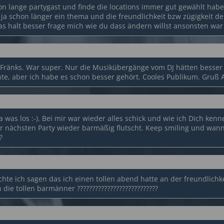
hon lange partygast und finde die locations immer gut gewählt hab
 ja schon länger ein thema und die freundlichkeit bzw zügigkeit d
s halt besser frage mich wie du dass ändern willst ansonsten war 
 Fränks. War super. Nur die Musikübergänge vom DJ hätten besser
nte, aber ich habe es schon besser gehört. Cooles Publikum. Gruß 
ja was los :-). Bei mir war wieder alles schick und wie ich Dich ken
r nächsten Party wieder barmäßig flutscht. Keep smiling und wann 
?
möchte ich sagen das ich einen tollen abend hatte an der freundlichk
 die tollen barmänner ???????????????????????????