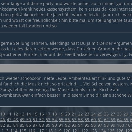
sehr lange auf deine party und wurde bisher auch immer gut unt
nkedamen krank neues kassensysthem, kein ersatz da, das interres
nd den getränkepreisen die ja erhöht wurden letztes jahr nicht wirk
n und wo ist die freundlichkeit hin bitte mal um stellungname tau
a wieder toll location und so
a gerne Stellung nehmen, allerdings hast Du ja mit Deiner Argumen
dass ich alles daran setzen werde, dass Du keinen Grund mehr hast 
prochenen Punkte, hier auf der Feedbackseite zu verewigen. Lg, F
fach wieder schööööön, nette Leute, Ambiente,Bar( flink und gute M
l fand ich die Musik nicht so prickelnd..... Viel Schee von gestern. 
le Songs fehlten ein wenig. Die Musik damals in der Kirche am
ember08)war einfach besser. In diesem Sinne dir eine schöne Wo
10
11
12
13
14
15
16
17
18
19
20
21
22
23
24
25
26
27
28
29
46
47
48
49
50
51
52
53
54
55
56
57
58
59
60
61
62
63
64
65
82
83
84
85
86
87
88
89
90
91
92
93
94
95
96
97
98
99
100
10
2
113
114
115
116
117
118
119
120
121
122
123
124
125
126
12