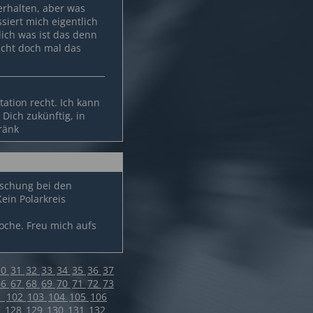
erhalten, aber was
siert mich eigentlich
lich was ist das denn
scht doch mal das
tation recht. Ich kann
Dich zukünftig, in
ränk
ischung bei den
Kein Polarkreis
che. Freu mich aufs
30
31
32
33
34
35
36
37
66
67
68
69
70
71
72
73
1
102
103
104
105
106
7
128
129
130
131
132