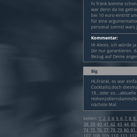
hi fränk komme schon 
war denn da los geträ
bei 10 euro eintritt u
für eine argumentatio
personal sonnst wars j
Kommentar:
Hi Alexis, ich würde j
Dir nur garantieren, 
Bezug auf Deine anges
Big
Hi,Fränki, es war ein
Cocktails),doch diesma
18...oder so...,aktuel
Hohenzollerndamm(Nov
nächste Mal.
Seiten:
1
2
3
4
5
6
7
8
9
38
39
40
41
42
43
44
45
74
75
76
77
78
79
80
81
107
108
109
110
111
11