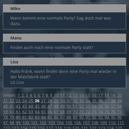
Mike
Wann kommt eine normale Party? Sag doch mal was
dazu.
Manu
Findet auch noch eine normale Party statt?
Lisa
Hallo Fränk, wann findet denn eine Party mal wieder in
der Malzfabrik statt?
LG Lisa
Seiten:
1
2
3
4
5
6
7
8
9
10
11
12
13
14
15
16
17
18
19
20
21
22
23
24
25
26
27
28
29
30
31
32
33
34
35
36
37
38
39
40
41
42
43
44
45
46
47
48
49
50
51
52
53
54
55
56
57
58
59
60
61
62
63
64
65
66
67
68
69
70
71
72
73
74
75
76
77
78
79
80
81
82
83
84
85
86
87
88
89
90
91
92
93
94
95
96
97
98
99
100
101
102
103
104
105
106
107
108
109
110
111
112
113
114
115
116
117
118
119
120
121
122
123
124
125