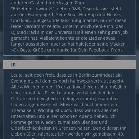
anderen Gästen hinterfragen. Zum
"Etikettenschwindel", neben R&B, Discoclassics steht
auf der Homepage 1. Seite Soul, Hip Hop und House.
Und klar....die gesunde Mischung machts, nur ist diese
leider verdammt relativ. Unterm Strich denke ich, das
DJ MadTracks in der Universal Hall einen sehr guten Job
gemacht hat. Vielleicht könnte er die Lieder etwas
länger ausspielen, aber so hat halt jeder seine Macken
:-))). Beste Grüße und danke für Dein Feedback, Fränk
JB
Leute, seit doch froh, dass es in Berlin zumindest ein
Event gibt, bei dem es noch halbwegs vertraut zugeht.
Alle 4 Wochen einen 10 er zu investieren sollte möglich
sein, zumal das Preis-Leistungsverhältnis bei den
Getränken im Vegleich zu einigen vorab genannten
Läden angemessen ist. Musik wird auch immer ein
Thema sein. Wichtig ist doch, dass wir uns alle nett
unterhalten und einen schönen Abend haben. Ich
komme gerne wieder, zumal sich Blender und
Oberflächlichkeiten in Grenzen halten. Denkt daran ihr
Lieben 69er, nächstes Jahr werden wir gemeinsam 40.