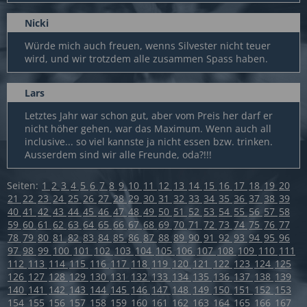
Nicki
Würde mich auch freuen, wenns Silvester nicht teuer
wird, und wir trotzdem alle zusammen Spass haben.
Lars
Letztes Jahr war schon gut, aber vom Preis her darf er
nicht höher gehen, war das Maximum. Wenn auch all
inclusive... so viel kannste ja nicht essen bzw. trinken.
Ausserdem sind wir alle Freunde, oda?!!!
Seiten:
1
2
3
4
5
6
7
8
9
10
11
12
13
14
15
16
17
18
19
20
21
22
23
24
25
26
27
28
29
30
31
32
33
34
35
36
37
38
39
40
41
42
43
44
45
46
47
48
49
50
51
52
53
54
55
56
57
58
59
60
61
62
63
64
65
66
67
68
69
70
71
72
73
74
75
76
77
78
79
80
81
82
83
84
85
86
87
88
89
90
91
92
93
94
95
96
97
98
99
100
101
102
103
104
105
106
107
108
109
110
111
112
113
114
115
116
117
118
119
120
121
122
123
124
125
126
127
128
129
130
131
132
133
134
135
136
137
138
139
140
141
142
143
144
145
146
147
148
149
150
151
152
153
154
155
156
157
158
159
160
161
162
163
164
165
166
167