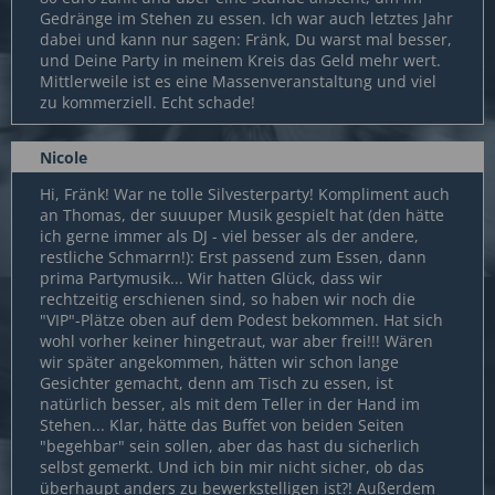
Gedränge im Stehen zu essen. Ich war auch letztes Jahr
dabei und kann nur sagen: Fränk, Du warst mal besser,
und Deine Party in meinem Kreis das Geld mehr wert.
Mittlerweile ist es eine Massenveranstaltung und viel
zu kommerziell. Echt schade!
Nicole
Hi, Fränk! War ne tolle Silvesterparty! Kompliment auch
an Thomas, der suuuper Musik gespielt hat (den hätte
ich gerne immer als DJ - viel besser als der andere,
restliche Schmarrn!): Erst passend zum Essen, dann
prima Partymusik... Wir hatten Glück, dass wir
rechtzeitig erschienen sind, so haben wir noch die
"VIP"-Plätze oben auf dem Podest bekommen. Hat sich
wohl vorher keiner hingetraut, war aber frei!!! Wären
wir später angekommen, hätten wir schon lange
Gesichter gemacht, denn am Tisch zu essen, ist
natürlich besser, als mit dem Teller in der Hand im
Stehen... Klar, hätte das Buffet von beiden Seiten
"begehbar" sein sollen, aber das hast du sicherlich
selbst gemerkt. Und ich bin mir nicht sicher, ob das
überhaupt anders zu bewerkstelligen ist?! Außerdem