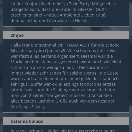
ist der Konjunktiv eh blöd! ;-) Tolle Party! Mit gefiel es
übrigens auch, dass die Leute im Silvester-Outfit
erschienen sind - nettes Ambiente! Lieben Gruß,
demnächst in der Lützowbar! ;-) Nicole
2mJoe
Hallo Fränk, ersteinmal ein THANX ALOT für die schöne
Silvesterparty im Queens45. Wie schon das Jahr zuvor
war (fast) alles bestens organisiert. Diesmal war die
Mucke auch bestens ausgesteuert, wenn auch vielleicht
schon zu früh ein wenig zu laut...! Die Location ist
immer wieder sehr schön für solche events...die Gäste
waren auch alle dementsprechend gekleidet...fand ich
sehr gut ! Buffet war ok, allerdings fand ich es letztes
jahr besser...und die Schlange war zu lang...da hätte
man von 2 Seiten "rangehen" müssen...! Ansonsten
alles bestens...schöne Grüße auch von dem Rest der
2m-Gang...!! Joerg
katarina Colucci
hi Fränk, schade... leider bin ich ausgerechnet heute