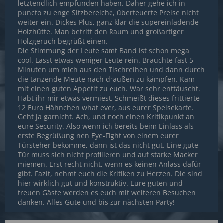
letztendlich empfunden haben. Daher gehe ich in
puncto zu enge Sitzbereiche, überteuerte Preise nicht
weiter ein. Dickes Plus, ganz klar die supereinladende
Holzhütte. Man betritt den Raum und großartiger
Holzgeruch begrüßt einen.
Die Stimmung der Leute samt Band ist schon mega
cool. Lasst etwas weniger Leute rein. Brauchte fast 5
Minuten um mich aus den Tischreihen und dann durch
die tanzende Meute nach draußen zu kämpfen. Kam
mit einen guten Appetit zu euch. War sehr enttäuscht.
Habt ihr mir etwas vermiest. Schmeißt dieses frittierte
12 Euro Hähnchen what ever, aus eurer Speisekarte.
Geht ja garnicht. Ach, und noch einen Kritikpunkt an
eure Security. Also wenn ich bereits beim Einlass als
erste Begrüßung nen Eye-Fight von einem eurer
Türsteher bekomme, dann ist das nicht gut. Eine gute
Tür muss sich nicht profilieren und auf starke Macker
miemen. Erst recht nicht, wenn es keinen Anlass dafür
gibt. Fazit, nehmt euch die Kritiken zu Herzen. Die sind
hier wirklich gut und konstruktiv. Eure guten und
treuen Gäste werden es euch mit weiteren Besuchen
danken. Alles Gute und bis zur nächsten Party!