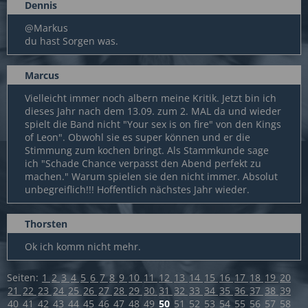
Dennis
@Markus
du hast Sorgen was.
Marcus
Vielleicht immer noch albern meine Kritik. Jetzt bin ich
dieses Jahr nach dem 13.09. zum 2. MAL da und wieder
spielt die Band nicht "Your sex is on fire" von den Kings
of Leon". Obwohl sie es super können und er die
Stimmung zum kochen bringt. Als Stammkunde sage
ich "Schade Chance verpasst den Abend perfekt zu
machen." Warum spielen sie den nicht immer. Absolut
unbegreiflich!!! Hoffentlich nächstes Jahr wieder.
Thorsten
Ok ich komm nicht mehr.
Seiten:
1
2
3
4
5
6
7
8
9
10
11
12
13
14
15
16
17
18
19
20
21
22
23
24
25
26
27
28
29
30
31
32
33
34
35
36
37
38
39
40
41
42
43
44
45
46
47
48
49
50
51
52
53
54
55
56
57
58